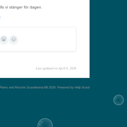
lls vi stänger för dagen.
!
Yes
No
Last updated on April 9, 2026
Parks and Resorts Scandinavia AB
2026.
Powered by
Help Scout