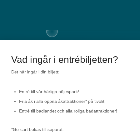
Vad ingår i entrébiljetten?
Det här ingår i din biljett:
Entré till vår härliga nöjespark!
Fria åk i alla öppna åkattraktioner* på tivolit!
Entré till badlandet och alla roliga badattraktioner!
*Go-cart bokas till separat.